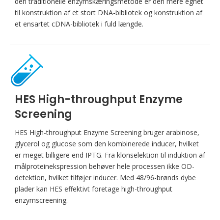
den traditionelle enzymskæringsmetode er den mere egnet
til konstruktion af et stort DNA-bibliotek og konstruktion af
et ensartet cDNA-bibliotek i fuld længde.
HES High-throughput Enzyme
Screening
HES High-throughput Enzyme Screening bruger arabinose,
glycerol og glucose som den kombinerede inducer, hvilket
er meget billigere end IPTG. Fra klonselektion til induktion af
målproteinekspression behøver hele processen ikke OD-
detektion, hvilket tilføjer inducer. Med 48/96-brønds dybe
plader kan HES effektivt foretage high-throughput
enzymscreening.