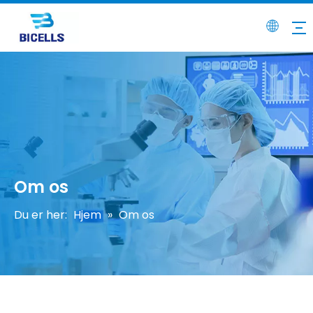
Om os
Du er her:
Hjem
»
Om os