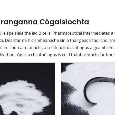
ranganna Cógaisíochta
le speisialaithe iad Bicells’ Pharmaceutical Intermediates a
ta. Déantar na hidirmheánacha sin a tháirgeadh faoi choinnío
déine chun a n-íonacht, a n-éifeachtúlacht agus a gcomhsheas
leathan cógas a chruthú agus is cuid thábhachtach dár bpuna