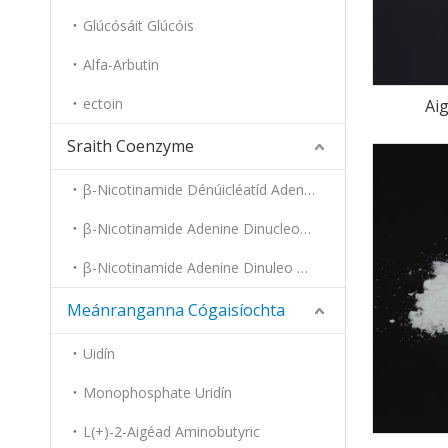
Glúcósáit Glúcóis
Alfa-Arbutin
ectoin
Ai
Sraith Coenzyme
β-Nicotinamide Dénúicléatíd Adenine
β-Nicotinamide Adenine Dinucleotide Disodium Salt, Foirm Laghdaithe
β-Nicotinamide Adenine Dinuleo Taoide Fosfáit Fosfáit Salann
Meánranganna Cógaisíochta
Uidín
Monophosphate Uridín
L(+)-2-Aigéad Aminobutyric