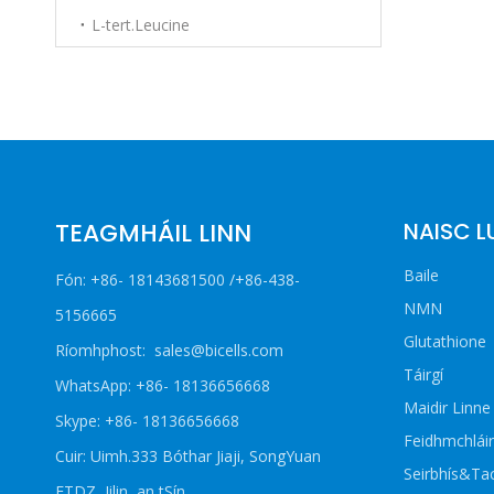
L-tert.Leucine
TEAGMHÁIL LINN
NAISC L
Baile
Fón: +86- 18143681500 /+86-438-
NMN
5156665
Glutathione
Ríomhphost:
sales@bicells.com
Táirgí
WhatsApp: +86- 18136656668
Maidir Linne
Skype: +86- 18136656668
Feidhmchláir
Cuir: Uimh.333 Bóthar Jiaji, SongYuan
Seirbhís&Ta
ETDZ, Jilin, an tSín