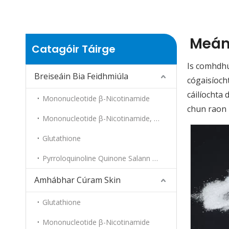
Meán
Catagóir Táirge
Is comhdhúi
Breiseáin Bia Feidhmiúla
cógaisíoch
cáilíochta 
Mononucleotide β-Nicotinamide
chun raon 
Mononucleotide β-Nicotinamide, Foirm Laghdaithe
Glutathione
Pyrroloquinoline Quinone Salann Disodium
Amhábhar Cúram Skin
Glutathione
Mononucleotide β-Nicotinamide