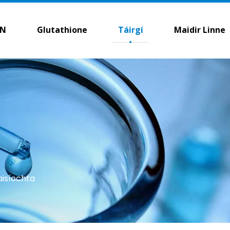
N
Glutathione
Táirgí
Maidir Linne
isíochta