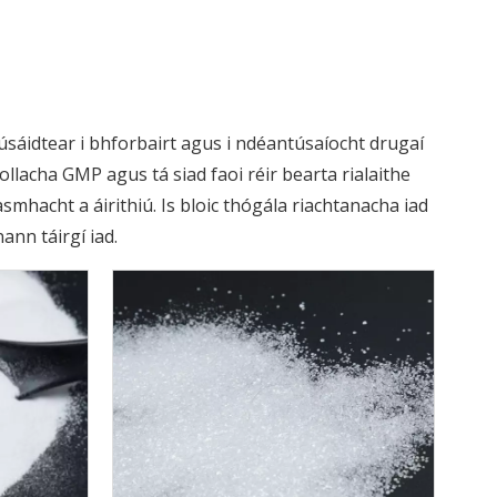
 úsáidtear i bhforbairt agus i ndéantúsaíocht drugaí
llacha GMP agus tá siad faoi réir bearta rialaithe
mhacht a áirithiú. Is bloic thógála riachtanacha iad
nn táirgí iad.