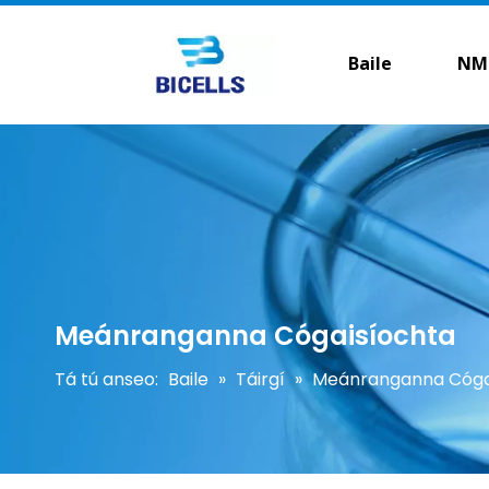
Baile
NM
Meánranganna Cógaisíochta
Tá tú anseo:
Baile
»
Táirgí
»
Meánranganna Cóga