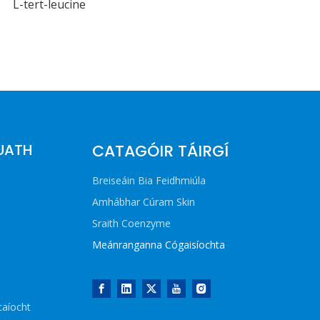
L-tert-leucine
UATH
CATAGÓIR TÁIRGÍ
Breiseáin Bia Feidhmiúla
Amhábhar Cúram Skin
Sraith Coenzyme
Meánranganna Cógaisíochta
caíocht