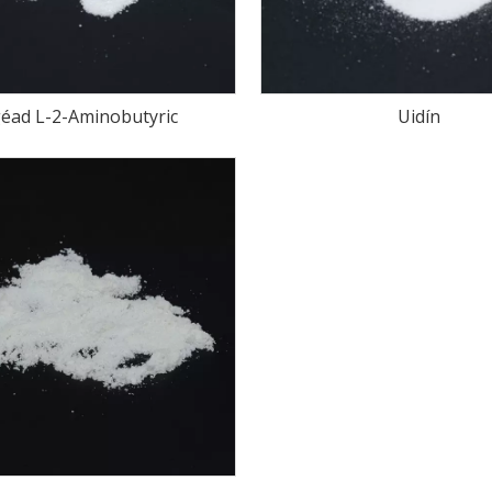
géad L-2-Aminobutyric
Uidín