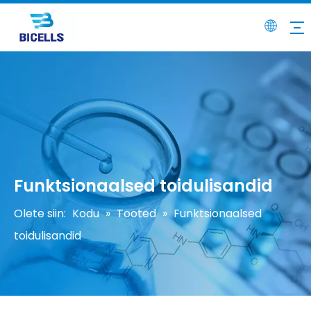
Funktsionaalsed toidulisandid
Olete siin:
Kodu
»
Tooted
»
Funktsionaalsed
toidulisandid