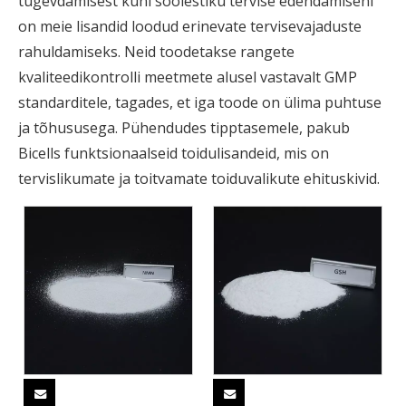
tugevdamisest kuni soolestiku tervise edendamiseni
on meie lisandid loodud erinevate tervisevajaduste
rahuldamiseks. Neid toodetakse rangete
kvaliteedikontrolli meetmete alusel vastavalt GMP
standarditele, tagades, et iga toode on ülima puhtuse
ja tõhususega. Pühendudes tipptasemele, pakub
Bicells funktsionaalseid toidulisandeid, mis on
tervislikumate ja toitvamate toiduvalikute ehituskivid.