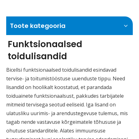
Toote kategooria
Funktsionaalsed
toidulisandid
Bicellsi funktsionaalsed toidulisandid esindavad
tervise- ja toitumistööstuse uuenduste tippu. Need
lisandid on hoolikalt koostatud, et parandada
toiduainete funktsionaalsust, pakkudes tarbijatele
mitmeid tervisega seotud eeliseid. Iga lisand on
ulatusliku uurimis- ja arendustegevuse tulemus, mis
tagab nende vastavuse kõrgeimatele tõhususe ja
ohutuse standarditele. Alates immuunsuse