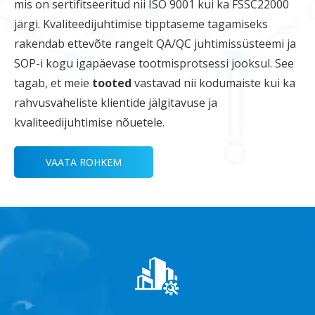
mis on sertifitseeritud nii ISO 9001 kui ka FSSC22000
järgi. Kvaliteedijuhtimise tipptaseme tagamiseks
rakendab ettevõte rangelt QA/QC juhtimissüsteemi ja
SOP-i kogu igapäevase tootmisprotsessi jooksul. See
tagab, et meie
tooted
vastavad nii kodumaiste kui ka
rahvusvaheliste klientide jälgitavuse ja
kvaliteedijuhtimise nõuetele.
VAATA ROHKEM