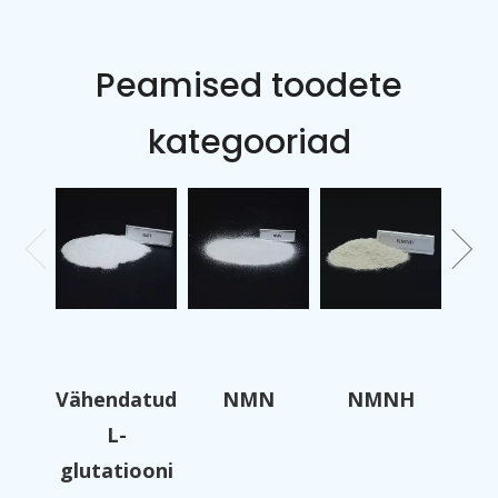
Peamised toodete
kategooriad
Vähendatud
NMN
NMNH
L-
glutatiooni