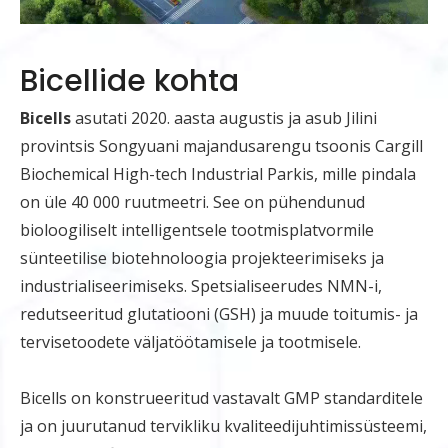
Bicellide kohta
Bicells
asutati 2020. aasta augustis ja asub Jilini
provintsis Songyuani majandusarengu tsoonis Cargill
Biochemical High-tech Industrial Parkis, mille pindala
on üle 40 000 ruutmeetri. See on pühendunud
bioloogiliselt intelligentsele tootmisplatvormile
sünteetilise biotehnoloogia projekteerimiseks ja
industrialiseerimiseks. Spetsialiseerudes NMN-i,
redutseeritud glutatiooni (GSH) ja muude toitumis- ja
tervisetoodete väljatöötamisele ja tootmisele.
Bicells on konstrueeritud vastavalt GMP standarditele
ja on juurutanud tervikliku kvaliteedijuhtimissüsteemi,