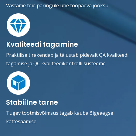
Vastame teie päringule ühe tööpäeva jooksul
Kvaliteedi tagamine
Praktiliselt rakendab ja täiustab pidevalt QA kvaliteedi
tagamise ja QC kvaliteedikontrolli süsteeme
Stabiilne tarne
Tugev tootmisvõimsus tagab kauba õigeaegse
kättesaamise