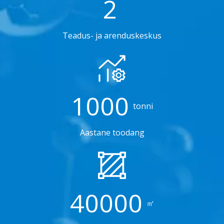
2
Teadus- ja arenduskeskus
1000
tonni
Aastane toodang
40000
㎡