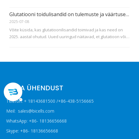
NMN (β-nikotinamiidmononukleotiid) ametlikult heaks kiitnud ja
registreerinud selle uue kosmeetikatoodete koostisosana.
Glutatiooni toidulisandid on tulemuste ja väärtuse osas üle vaadatud
NMPA avaldatud avaliku taotlusteabe kohaselt on Inn
2025-07-08
Võite küsida, kas glutatioonilisandid toimivad ja kas need on
2025. aastal ohutud. Uued uuringud näitavad, et glutatioon võib
aidata nahka heledamaks muuta. Samuti võib see alandada
oksüdatiivset stressi ja aidata mõningaid terviseprobleeme.
Tulemuste ja ohutuse kohta saate vaadata allolevat tabelit:
Supplement/FormDosage/DurationEffect/OutcomeSafet
VÕTA ÜHENDUST
Telefon: + 18143681500 /+86-438-5156665
Meil:
sales@bicells.com
WhatsApp: +86- 18136656668
Skype: +86- 18136656668