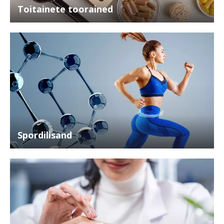
Toitainete toorained
Spordilisand