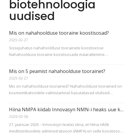
biotehnoloogia
uudised
Mis on nahahoolduse tooraine koostisosad?
2025-02-27
Sissejuhatus nahahoolduse toorainete koostisesse
Nahahoolduse tooraine koostisosade määratlemine
Nahahoolduse tooraine koostisosad on nahahooldustoodete
tootmisel kasutatavad põhikomponendid. Need koostisosad
Mis on 5 peamist nahahoolduse toorainet?
vastutavad erinevate eeliste, nagu hüdratatsiooni ja kaitse
2025-02-27
eest
Mis on nahahoolduse toorained? Nahahoolduse toorained on
kosmeetikatoodete valmistamisel kasutatavad olulised
koostisosad. Need koostisosad moodustavad
nahahooldustoodete, näiteks kreemide, seerumite, losjoonide
Hiina NMPA kiidab Innovasyn NMN-i heaks uue kosmeetilise koostisosana
ja maskide aluse. Need võivad pärineda erinevatest
2026-02-06
looduslikest või sünteetilistest allikatest ja nende pur
27. jaanuar 2026 – Innovasyn teatas täna, et Hiina riiklik
meditsiinitoodete administratsioon (NMPA) on selle koostisosa