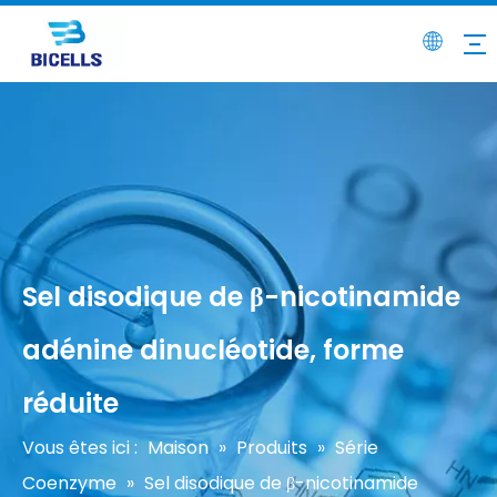
Sel disodique de β-nicotinamide
adénine dinucléotide, forme
réduite
Vous êtes ici :
Maison
»
Produits
»
Série
Coenzyme
»
Sel disodique de β-nicotinamide