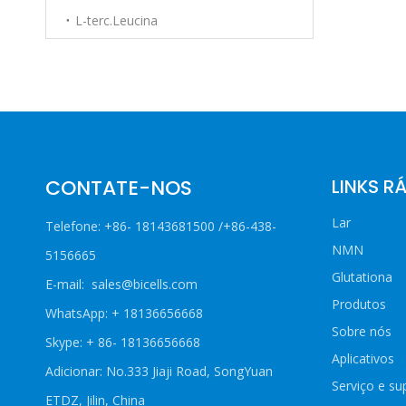
L-terc.Leucina
CONTATE-NOS
LINKS R
Lar
Telefone: +86- 18143681500 /+86-438-
NMN
5156665
Glutationa
E-mail:
sales@bicells.com
Produtos
WhatsApp: + 18136656668
Sobre nós
Skype: + 86- 18136656668
Aplicativos
Adicionar: No.333 Jiaji Road, SongYuan
Serviço e su
ETDZ, Jilin, China