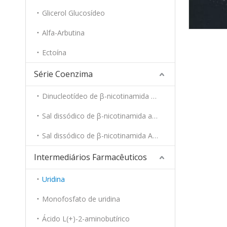
Glicerol Glucosídeo
Alfa-Arbutina
Ectoína
Série Coenzima
Dinucleotídeo de β-nicotinamida adenina
Sal dissódico de β-nicotinamida adenina dinucleotídeo, forma reduzida
Sal dissódico de β-nicotinamida Adenina Dinuleo Tide Fosfato
Intermediários Farmacêuticos
Uridina
Monofosfato de uridina
Ácido L(+)-2-aminobutírico