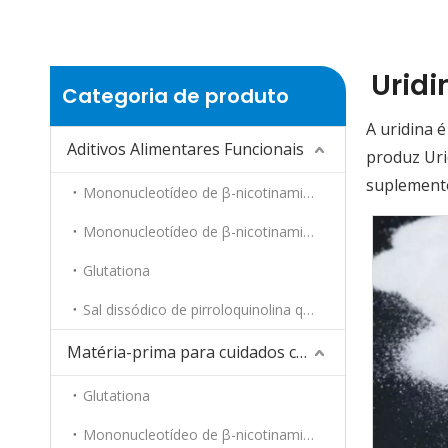
Uridi
Categoria de produto
A uridina 
Aditivos Alimentares Funcionais
produz Uri
suplemento
Mononucleotídeo de β-nicotinamida
Mononucleotídeo de β-nicotinamida, forma reduzida
Glutationa
Sal dissódico de pirroloquinolina quinona
Matéria-prima para cuidados com a pele
Glutationa
Mononucleotídeo de β-nicotinamida