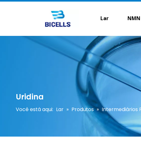
Lar
NMN
Uridina
Você está aqui:
Lar
»
Produtos
»
Intermediários