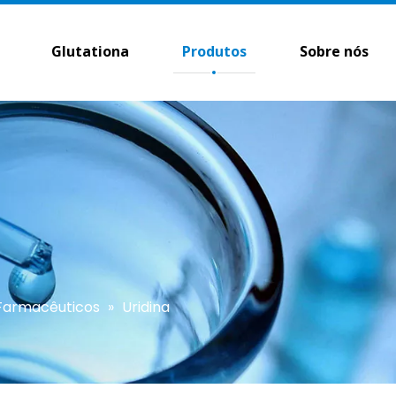
Glutationa
Produtos
Sobre nós
 Farmacêuticos
»
Uridina