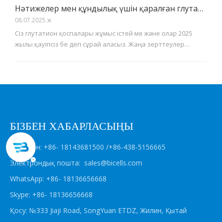
мақұлданғанын және жаңа косметикалық ингредиент
Нәтижелер мен құндылық үшін қаралған глутатион қоспалары
ретінде берілгенін хабарлады. NMPA жариялаған ақпаратқа
08.07.2025 ж
сәйкес, Inn.
Сіз глутатион қоспалары жұмыс істей ме және олар 2025
жылы қауіпсіз бе деп сұрай аласыз. Жаңа зерттеулер
глутатионның теріні ағартуға көмектесетінін көрсетеді. Ол
сондай-ақ тотығу стрессін төмендетеді және кейбір
денсаулық мәселелеріне көмектеседі. Нәтижелер мен
қауіпсіздікті білу үшін төмендегі кестені қарауға
болады:Қосымша/Формдоза/DurationEffect/OutcomeSafet
БІЗБЕН ХАБАРЛАСЫҢЫ
Телефон: +86- 18143681500 /+86-438-5156665
Электрондық пошта:
sales@bicells.com
WhatsApp: +86- 18136656668
Skype: +86- 18136656668
Қосу: №333 Jiaji Road, SongYuan ETDZ, Жилин, Қытай