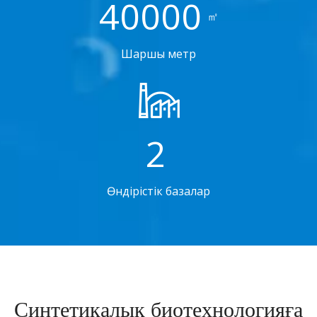
40000
㎡
Шаршы метр
2
Өндірістік базалар
Синтетикалық биотехнологияға