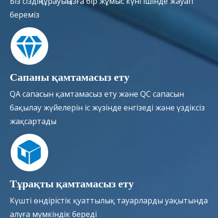
Біз сіздің сұрауыңызға бір жұмыс күні ішінде жауап
береміз
Сапаны қамтамасыз ету
QA сапасын қамтамасыз ету және QC сапасын
бақылау жүйелерін іс жүзінде енгізеді және үздіксіз
жақсартады
Тұрақты қамтамасыз ету
Күшті өндірістік қуаттылық тауарларды уақытында
алуға мүмкіндік береді