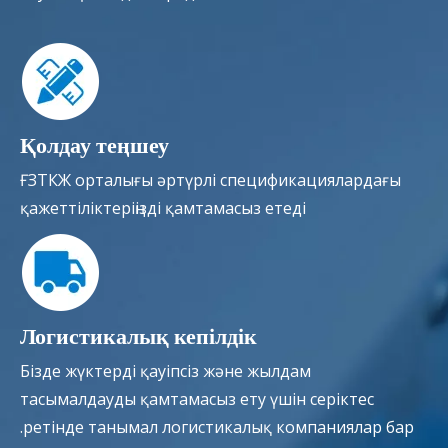
Қолдау теңшеу
ҒЗТКЖ орталығы әртүрлі спецификациялардағы
қажеттіліктеріңізді қамтамасыз етеді
Логистикалық кепілдік
Бізде жүктерді қауіпсіз және жылдам
тасымалдауды қамтамасыз ету үшін серіктес
ретінде танымал логистикалық компаниялар бар.