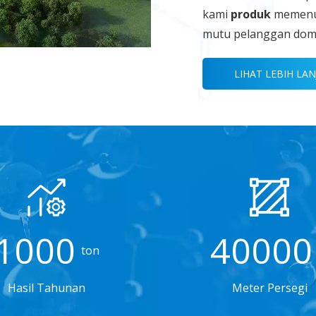
kami
produk
memenuh
mutu pelanggan domes
LIHAT LEBIH LAN
1000
40000
ton
Hasil Tahunan
Meter Persegi